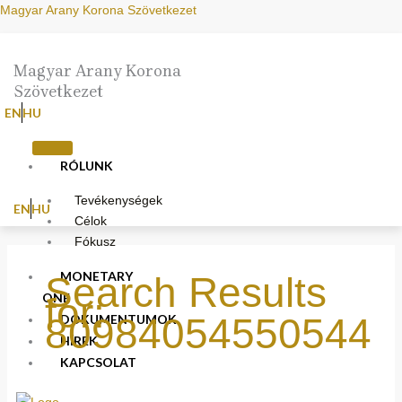
Skip
Search
Magyar Arany Korona Szövetkezet
to
for:
content
Magyar Arany Korona
Szövetkezet
EN
HU
RÓLUNK
Tevékenységek
EN
HU
Célok
Fókusz
MONETARY
Search Results
ONE
for:
80984054550544
DOKUMENTUMOK
HÍREK
KAPCSOLAT