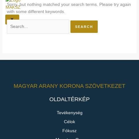
Sorry, but nothing matched your search terms. Please try again
with some different keywords.
X
MAGYAR ARANY KORONA SZÖVETKEZET
OLDALTÉRKÉP
Tevékenység
Célok
Fókusz