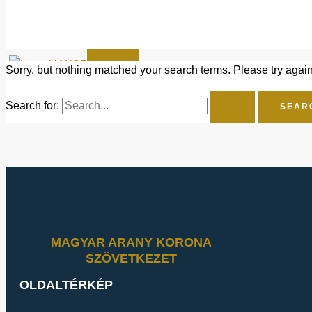
HÍREK
KAPCSOLAT
X
Sorry, but nothing matched your search terms. Please try agai
Search for:
MAGYAR ARANY KORONA
SZÖVETKEZET
OLDALTÉRKÉP