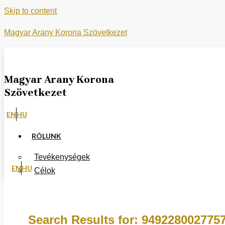
Skip to content
Magyar Arany Korona Szövetkezet
Magyar Arany Korona
Szövetkezet
EN
HU
RÓLUNK
Tevékenységek
EN
HU
Célok
Fókusz
MONETARY ONE
Search Results for:
949228002775
DOKUMENTUMOK