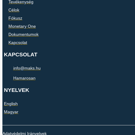
Tevékenység
Célok
Fókusz
Monetary One
Dokumentumok
Kapcsolat
KAPCSOLAT
info@maks.hu
Hamarosan
NYELVEK
English
Magyar
Adatvédelmi Irányelvek