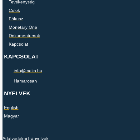
Tevékenység
Célok
Fókusz
Monetary One
Dokumentumok
Kapcsolat
KAPCSOLAT
info@maks.hu
Hamarosan
NYELVEK
English
Magyar
Adatvédelmi Irányelvek