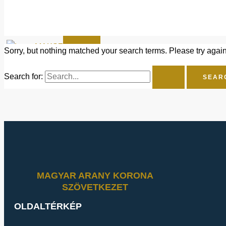
HÍREK
KAPCSOLAT
X
Sorry, but nothing matched your search terms. Please try agai
Search for:
MAGYAR ARANY KORONA
SZÖVETKEZET
OLDALTÉRKÉP