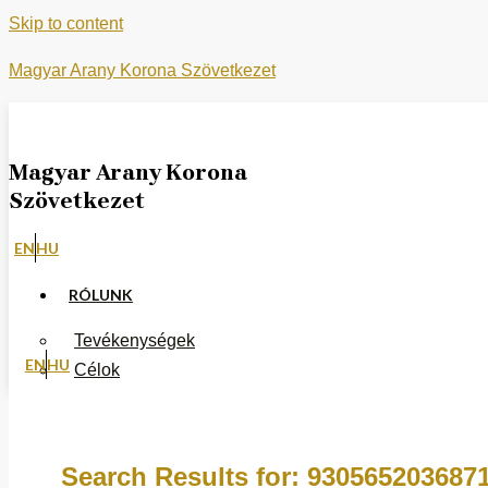
Skip to content
Magyar Arany Korona Szövetkezet
Magyar Arany Korona
Szövetkezet
EN
HU
RÓLUNK
Tevékenységek
EN
HU
Célok
Fókusz
MONETARY ONE
Search Results for:
930565203687
DOKUMENTUMOK