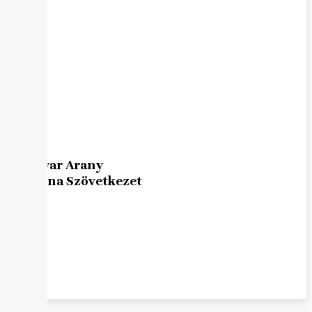
Magyar Arany
Korona Szövetkezet
EN
HU
E
N
H
U