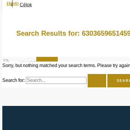
EN
HU
Célok
Fókusz
MONETARY ONE
Search Results for:
630365965145
DOKUMENTUMOK
HÍREK
KAPCSOLAT
X
Sorry, but nothing matched your search terms. Please try agai
Search for: