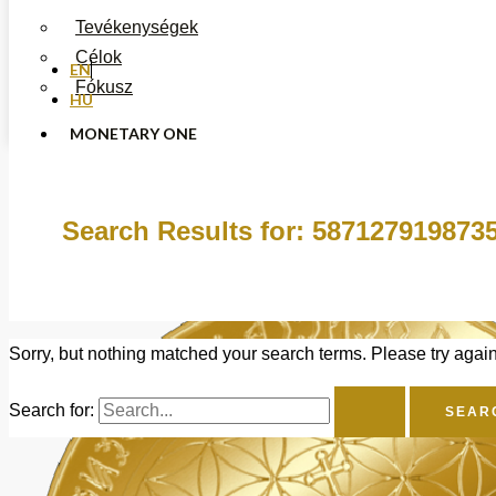
Tevékenységek
Célok
EN
Fókusz
HU
MONETARY ONE
DOKUMENTUMOK
HÍREK
KAPCSOLAT
Search Results for:
587127919873
Sorry, but nothing matched your search terms. Please try agai
Search for: