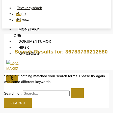
Tevékenységek
EN
Célok
Fókusz
HU
MONETARY
ONE
DOKUMENTUMOK
HÍREK
Search Results for:
36783739212580
KAPCSOLAT
Sorry, but nothing matched your search terms. Please try again
X
with some different keywords.
Search for: