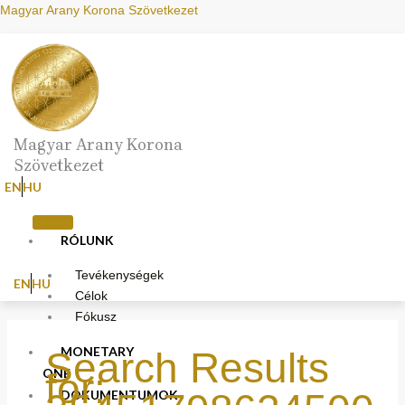
Skip
Search
Magyar Arany Korona Szövetkezet
to
for:
content
Magyar Arany Korona
Szövetkezet
EN
HU
RÓLUNK
Tevékenységek
EN
HU
Célok
Fókusz
MONETARY
Search Results
ONE
for:
DOKUMENTUMOK