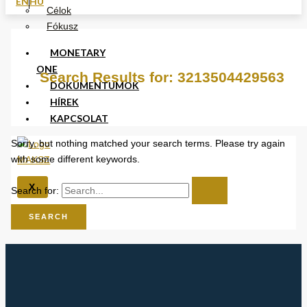
EN
HU
Célok
Fókusz
MONETARY
ONE
Search Results for:
3213504429563
DOKUMENTUMOK
HÍREK
KAPCSOLAT
Sorry, but nothing matched your search terms. Please try again
with some different keywords.
X
Search for: