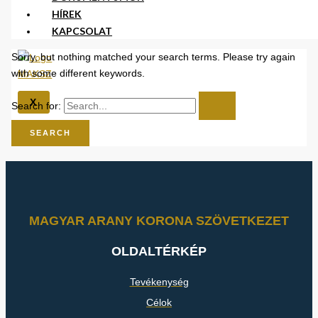
HÍREK
KAPCSOLAT
Sorry, but nothing matched your search terms. Please try again
with some different keywords.
X
Search for:
MAGYAR ARANY KORONA SZÖVETKEZET
OLDALTÉRKÉP
Tevékenység
Célok