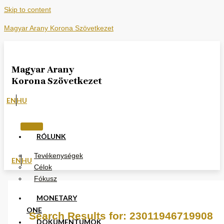
Skip to content
Magyar Arany Korona Szövetkezet
Magyar Arany
Korona Szövetkezet
EN
HU
RÓLUNK
Tevékenységek
EN
HU
Célok
Fókusz
MONETARY
ONE
Search Results for:
23011946719908
DOKUMENTUMOK