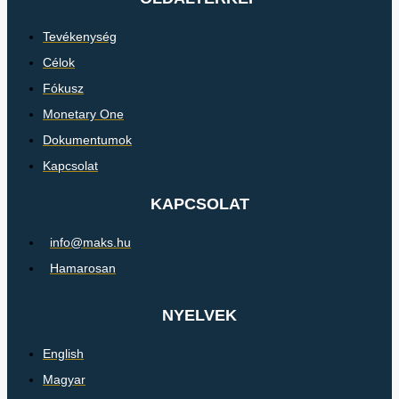
Tevékenység
Célok
Fókusz
Monetary One
Dokumentumok
Kapcsolat
KAPCSOLAT
info@maks.hu
Hamarosan
NYELVEK
English
Magyar